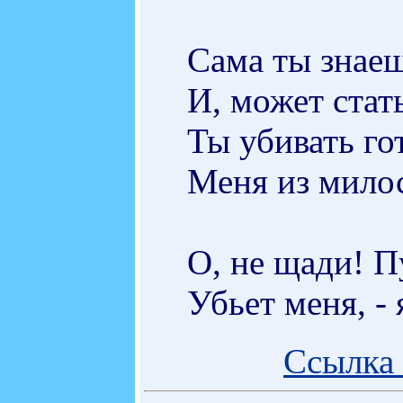
Сама ты знаеш
И, может стат
Ты убивать го
Меня из мило
О, не щади! П
Убьет меня, - 
Ссылка 