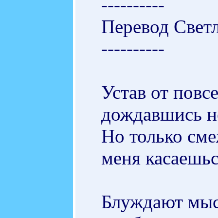
----------
Перевод Свет
----------
Устав от повс
дождавшись но
Но только сме
меня касаешь
Блуждают мысл