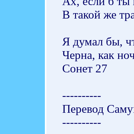
Ах, если б ты
В такой же тр
Я думал бы, ч
Черна, как ноч
Сонет 27
----------
Перевод Саму
----------