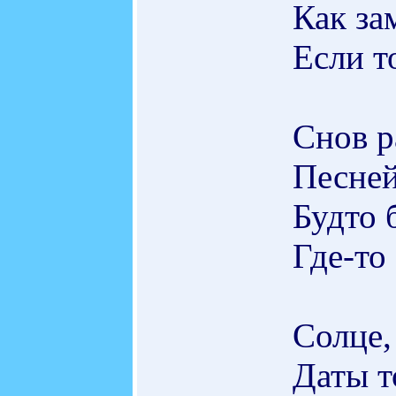
Как за
Если т
Снов р
Песней
Будто 
Где-то
Солце,
Даты т