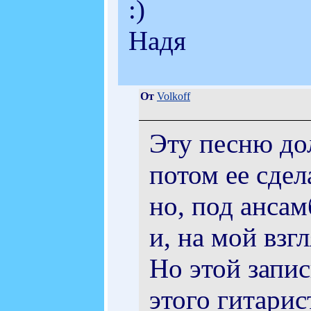
:)
Надя
От
Volkoff
Эту песню дол
потом ее сдел
но, под анса
и, на мой взг
Но этой запис
этого гитарис