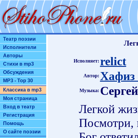
Театр поэзии
Лег
Исполнители
Авторы
relict
Исполняет:
Стихи в mp3
Хафиз 
Обсуждения
Автор:
MP3 - Top 30
Сергей
Классика в mp3
Музыка:
Моя страница
Легкой жиз
Вход в театр
Регистрация
Посмотри, 
Помощь
О сайте поэзии
Бог ответи