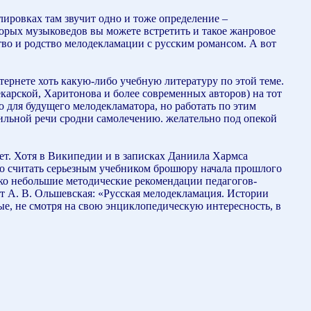
ировках там звучит одно и тоже определение –
орых музыковедов вы можете встретить и такое жанровое
во и родство мелодекламации с русским романсом. А вот
тернете хоть какую-либо учебную литературу по этой теме.
карской, Харитонова и более современных авторов) на тот
 для будущего мелодекламатора, но работать по этим
вильной речи сродни самолечению. желательно под опекой
ет. Хотя в Википедии и в записках Даниила Хармса
но считать серьезным учебником брошюру начала прошлого
лько небольшие методические рекомендации педагогов-
от А. В. Ольшевская: «Русская мелодекламация. Истории
ые, не смотря на свою энциклопедическую интересность, в