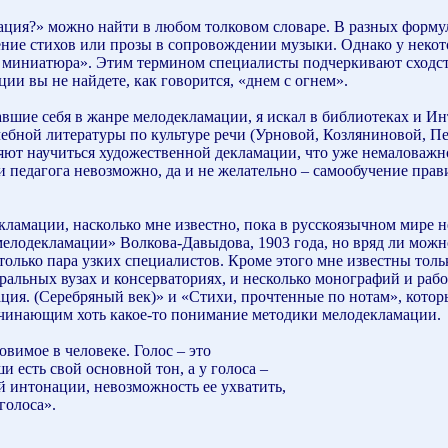
мация?» можно найти в любом толковом словаре. В разных формул
ение стихов или прозы в сопровождении музыки. Однако у некот
 миниатюра». Этим термином специалисты подчеркивают сходст
ии вы не найдете, как говорится, «днем с огнем».
вшие себя в жанре мелодекламации, я искал в библиотеках и Ин
ебной литературы по культуре речи (Урновой, Козляниновой, Пе
яют научиться художественной декламации, что уже немаловажно
и педагога невозможно, да и не желательно – самообучение пра
ламации, насколько мне известно, пока в русскоязычном мире н
мелодекламации» Волкова-Давыдова, 1903 года, но вряд ли мож
 только пара узких специалистов. Кроме этого мне известны то
ральных вузах и консерваториях, и несколько монографий и раб
ция. (Серебряный век)» и «Стихи, прочтенные по нотам», котор
начинающим хоть какое-то понимание методики мелодекламации.
овимое в человеке. Голос – это
 есть свой основной тон, а у голоса –
й интонации, невозможность ее ухватить,
голоса».