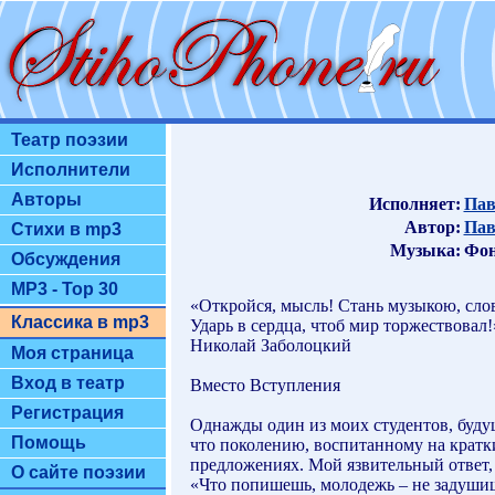
Театр поэзии
Исполнители
Авторы
Исполняет:
Пав
Автор:
Пав
Стихи в mp3
Музыка:
Фон
Обсуждения
MP3 - Top 30
«Откройся, мысль! Стань музыкою, сло
Классика в mp3
Ударь в сердца, чтоб мир торжествовал!
Николай Заболоцкий
Моя страница
Вход в театр
Вместо Вступления
Регистрация
Однажды один из моих студентов, будущ
Помощь
что поколению, воспитанному на кратки
предложениях. Мой язвительный ответ, 
О сайте поэзии
«Что попишешь, молодежь – не задушишь