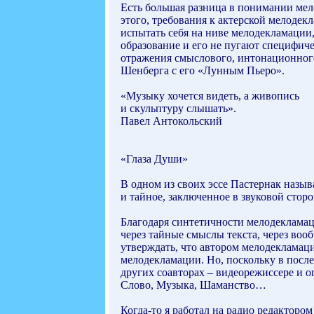
Есть большая разница в понимании мело
этого, требования к актерской мелодек
испытать себя на ниве мелодекламации,
образование и его не пугают специфич
отражения смыслового, интонационного
Шенберга с его «Лунным Пьеро».
«Музыку хочется видеть, а живопись
и скульптуру слышать».
Павел Антокольский
«Глаза Души»
В одном из своих эссе Пастернак назыв
и тайное, заключенное в звуковой сторо
Благодаря синтетичности мелодекламац
через тайные смыслы текста, через во
утверждать, что автором мелодекламации
мелодекламации. Но, поскольку в посл
других соавторах – видеорежиссере и о
Слово, Музыка, Шаманство…
Когда-то я работал на радио редакторо