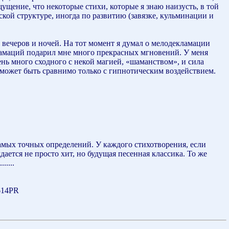
ущение, что некоторые стихи, которые я знаю наизусть, в той
кой структуре, иногда по развитию (завязке, кульминации и
и вечеров и ночей. На тот момент я думал о мелодекламации
екламаций подарил мне много прекрасных мгновений. У меня
ень много сходного с некой магией, «шаманством», и сила
может быть сравнимо только с гипнотическим воздействием.
амых точных определений. У каждого стихотворения, если
дается не просто хит, но будущая песенная классика. То же
.....
614PR