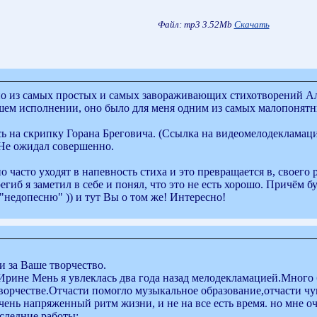
Файл: mp3 3.52Mb
Скачать
дно из самых простых и самых завораживающих стихотворений Ал
ашем исполнении, оно было для меня одним из самых малопонятн
 на скрипку Горана Бреговича. (Ссылка на видеомелодекламаци
Не ожидал совершенно.
часто уходят в напевность стиха и это превращается в, своего р
ерегиб я заметил в себе и понял, что это не есть хорошо. Причём
"недопесню" )) и тут Вы о том же! Интересно!
 за Ваше творчество.
Ирине Мень я увлеклась два года назад мелодекламацией.Много 
творчестве.Отчасти помогло музыкальное образование,отчасти чу
чень напряженный ритм жизни, и не на все есть время. но мне о
следние работы: