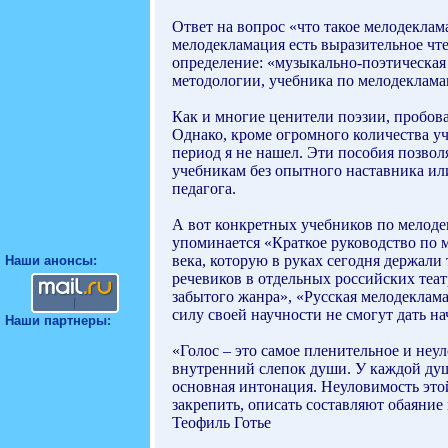
Ответ на вопрос «что такое мелодекла
мелодекламация есть выразительное чт
определение: «музыкально-поэтическая
методологии, учебника по мелодекламац
Как и многие ценители поэзии, пробова
Однако, кроме огромного количества уч
период я не нашел. Эти пособия позвол
учебникам без опытного наставника ил
педагога.
А вот конкретных учебников по мелодек
упоминается «Краткое руководство по 
века, которую в руках сегодня держали
Наши анонсы:
речевиков в отдельных российских теат
забытого жанра», «Русская мелодеклама
силу своей научности не смогут дать 
Наши партнеры:
«Голос – это самое пленительное и неул
внутренний слепок души. У каждой души
основная интонация. Неуловимость это
закрепить, описать составляют обаяние 
Теофиль Готье