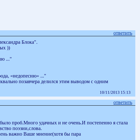
ответить
ександра Блока".
ых ))
ю ..."
ода, «недопесню» ..."
 буквально позавчера делился этим выводом с одним
10/11/2013 15:13
ответить
было проб.Много удачных и не очень.И постепенно я стала
вство поэзии,слова.
чень важно Ваше мнение(хотя бы пара