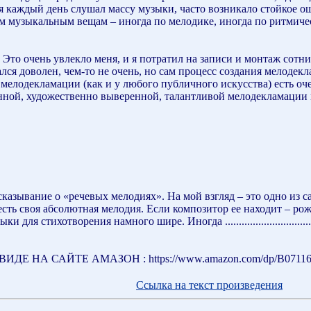
я каждый день слушал массу музыки, часто возникало стойкое ощ
м музыкальным вещам – иногда по мелодике, иногда по ритмичес
 Это очень увлекло меня, и я потратил на записи и монтаж сотн
ался доволен, чем-то не очень, но сам процесс создания мелод
мелодекламации (как и у любого публичного искусства) есть оч
анной, художественно выверенной, талантливой мелодекламации 
казывание о «речевых мелодиях». На мой взгляд – это одно из с
 есть своя абсолютная мелодия. Если композитор ее находит – рож
я стихотворения намного шире. Иногда .................................
 НА САЙТЕ АМАЗОН : https://www.amazon.com/dp/B0711
Ссылка на текст произведения