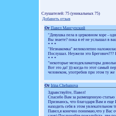
Слушателей: 75 (уникальных 75)
Добавить отзыв
От
Павел Мангупский
"Девушка пела в церковном хоре - о
Вы знаете? пока я её не услышал в в
* * *
"Незнакомка" великолепно наложилась
Послушал. Неужели это Брегович??? 
* * *
"некоторые мелодекламаторы довольно 
Вот это да! ))) когда-то этот самый п
человеком, употребив при этом ту же 
От
Irina Chebanova
Здравствуйте, Павел!
Спасибо Вам за размещенную статью и
Признаюсь, что благодаря Вам и еще 
находить себя в этом увлекательном 
Павел,я конечно понимаю,что у Вас о
слов).Послушайте,пожалуйста, две по