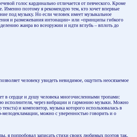
ечевой голос кардинально отличается от певческого. Кроме
ре. Именно поэтому я рекомендую тем, кто хочет впервые
ение под музыку. Но если человек имеет музыкальное
нения и размежевания интонации» или «принципы гибкого
делению жанра во всеоружии и идти вглубь – вплоть до
 позволяет человеку увидеть невидимое, ощутить неосязаемое
ет в сердце и душу человека многочисленными тропами:
гию исполнителя, через вибрации и гармонию музыки. Можно
р текста) и композитор, музыка которого использовалась в
о-мелодекламации, можно с уверенностью говорить и о
ды, я попробовал записать стихи своих любимых поэтов так,