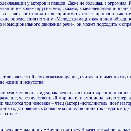
декламации у актеров и певцов. Даже не большая, а огромная. Р
ламации несколько другие, чем, скажем, к мелодекламации в опе
 в начале своих попыток воспринимать этот жанр просто как чт
еские определения по типу «Мелодекламация как прием объеди
 и эмоционального движения речи», он может подходить к опре
ает человеческий слух «глазами души», считая, что именно слух
не жизни и искусства.
ии художественная идея, заключенная в стихотворении, проника
ображение, через чувственный мир поэта и эмоциональную энер
 являются три человека – чтец (актер) -исполнитель, поэт (авто
едние годы появилось большое количество попыток создать виде
ператоре.
м и ведущим радио-шу «Ночной портье». В качестве хобби, однаж