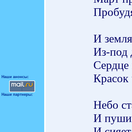
Пробудя
И земля
Из-под 
Сердце 
Красок 
Наши анонсы:
Наши партнеры:
Небо ст
И пуши
И сияет