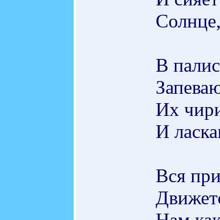
Солнце,
В палис
Запеваю
Их чири
И ласка
Вся при
Движетс
Нам как