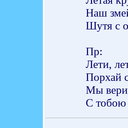
Наш змей
Шутя с 
Пр:
Лети, ле
Порхай с
Мы верим
С тобою 