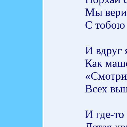
Мы верим
С тобою 
И вдруг 
Как маше
«Смотрит
Всех выш
И где-то
Летая кр