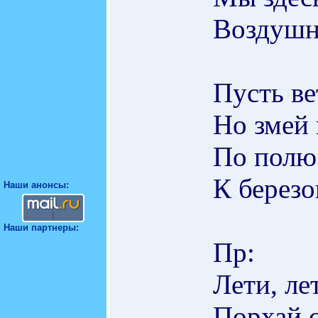
Воздушн
Пусть ве
Но змей 
По полю
К березо
Наши анонсы:
Наши партнеры:
Пр:
Лети, ле
Порхай с