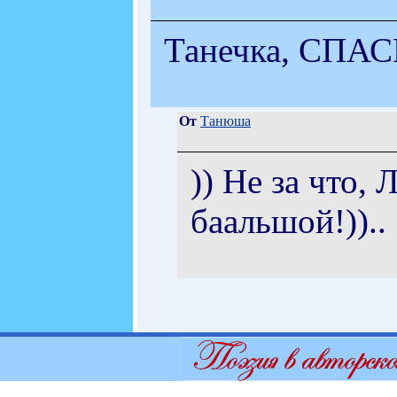
Танечка, СПАС
От
Танюша
)) Не за что, 
баальшой!))..