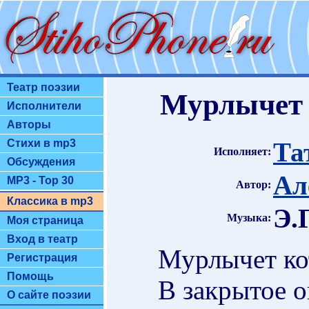
Театр поэзии
Мурлычет к
Исполнители
Авторы
Та
Стихи в mp3
Исполняет:
Обсуждения
Ал
MP3 - Top 30
Автор:
Классика в mp3
Э.
Музыка:
Моя страница
Вход в театр
Мурлычет кот
Регистрация
Помощь
В закрытое о
О сайте поэзии