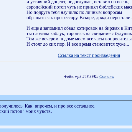
и уставший доцент, недослушав, оставил на осень,
европейский потоп чуть не принял библейских мас
Но подруга тебя научила: по личным вопросам
обращаться к профессору. Вскоре, дожди перестали.
И еще я запомнил обвал котировок на биржах в Кит
ты сломала каблук, торопясь на свидание с будущи
Тем же вечером, в доме моем все часы вопросительн
И стоят до сих пор. И все время становится хуже...
Ссылка на текст произведения
Файл: mp3 248.39Kb
Скачать
олучилось. Как, впрочем, и про все остальное.
йский потоп" моих чувств.