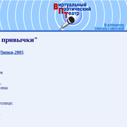
В избранное
Сделать стартовой
т привычки"
 Липки-2005
ея
,
Анна
толице.
,
.