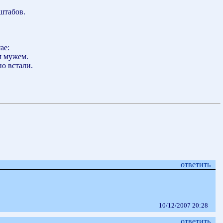
штабов.
ае:
м мужем.
о встали.
ответить
10/12/2007 20:28
ответить