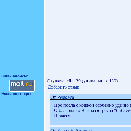
Наши анонсы:
Слушателей: 139 (уникальных 139)
Добавить отзыв
Наши партнеры:
От
Pelageya
Про посла с кошкой особенно удачно п
О благодарю Вас, маэстро, за "библе
Пелагея.
От
Елена Кабардина