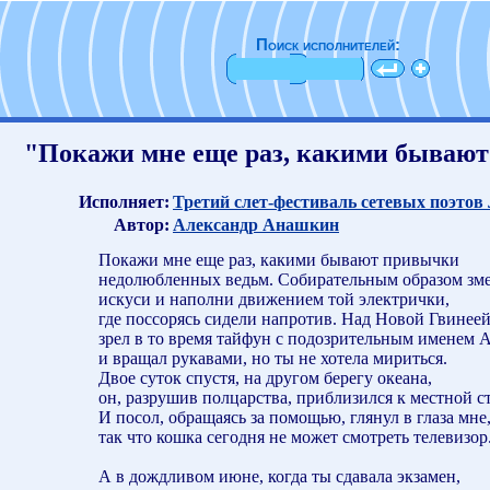
Поиск исполнителей:
"Покажи мне еще раз, какими бываю
Исполняет:
Третий слет-фестиваль сетевых поэтов
Автор:
Александр Анашкин
Покажи мне еще раз, какими бывают привычки
недолюбленных ведьм. Собирательным образом зм
искуси и наполни движением той электрички,
где поссорясь сидели напротив. Над Новой Гвинеей
зрел в то время тайфун с подозрительным именем 
и вращал рукавами, но ты не хотела мириться.
Двое суток спустя, на другом берегу океана,
он, разрушив полцарства, приблизился к местной с
И посол, обращаясь за помощью, глянул в глаза мне
так что кошка сегодня не может смотреть телевизор
А в дождливом июне, когда ты сдавала экзамен,