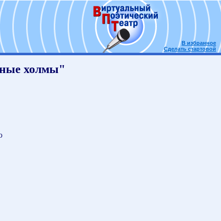
В избранное
Сделать стартовой
вные холмы"
о