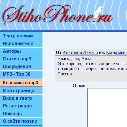
Театр поэзии
Исполнители
Авторы
От
Анатолий Лемыш
на
:
Когда меня
Благодарю, Алла.
Стихи в mp3
Это хорошо, что вы в лирике усл
Обсуждения
позицией некоторые понимают иск
России...
MP3 - Top 30
Классика в mp3
Отзыв:
Моя страница
Вход в театр
Регистрация
Помощь
О сайте поэзии