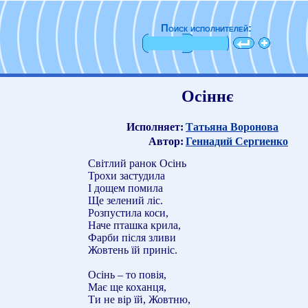
Поиск исполнителей:
Осіннє
Исполняет:
Татьяна Воронова
Автор:
Геннадий Сергиенко
Свiтлий ранок Осiнь
Трохи застудила
I дощем помила
Ще зелений лiс.
Розпустила коси,
Наче пташка крила,
Фарби пiсля зливи
Жовтень їй принiс.
Осiнь – то повiя,
Має ще коханця,
Ти не вiр їй, Жовтню,