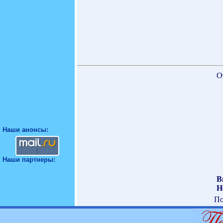
О
Наши анонсы:
Наши партнеры:
В
Н
По