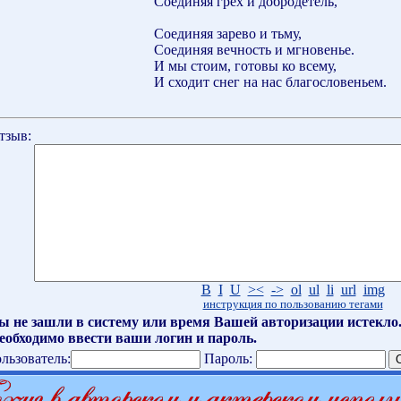
Соединяя грех и добродетель,
Соединяя зарево и тьму,
Соединяя вечность и мгновенье.
И мы стоим, готовы ко всему,
И сходит снег на нас благословеньем.
тзыв:
B
I
U
><
->
ol
ul
li
url
img
инструкция по пользованию тегами
ы не зашли в систему или время Вашей авторизации истекло
еобходимо ввести ваши логин и пароль.
льзователь:
Пароль: