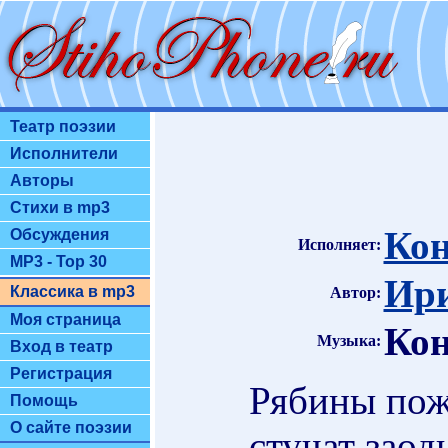
Театр поэзии
Исполнители
Авторы
Стихи в mp3
Кон
Обсуждения
Исполняет:
MP3 - Top 30
Ири
Классика в mp3
Автор:
Моя страница
Кон
Музыка:
Вход в театр
Регистрация
Рябины пож
Помощь
О сайте поэзии
стучат заод