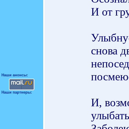
И от гр
Улыбнус
снова д
непосед
посмеюс
Наши анонсы:
Наши партнеры:
И, возм
улыбать
Заболею