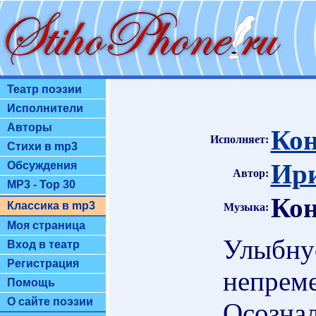
Театр поэзии
Исполнители
Авторы
Кон
Исполняет:
Стихи в mp3
Ири
Обсуждения
Автор:
MP3 - Top 30
Кон
Классика в mp3
Музыка:
Моя страница
Улыбнус
Вход в театр
Регистрация
непрем
Помощь
О сайте поэзии
Осознал