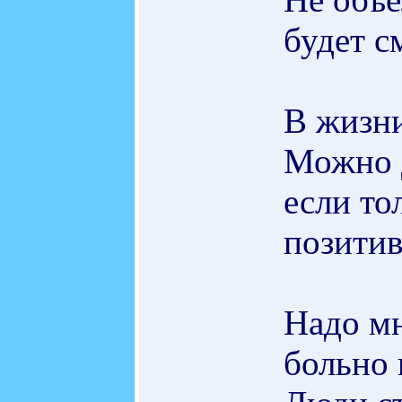
будет с
В жизни
Можно д
если то
позитив
Надо мн
больно 