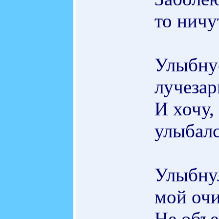
то ничу
Улыбну
лучезар
И хочу,
улыбалс
Улыбнул
мой очи
Не объе