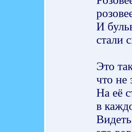
розовее
И бульв
стали 
Это та
что не 
На её с
в каждо
Видеть 