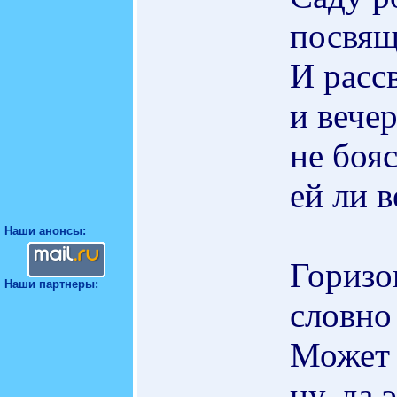
посвящ
И рассв
и вече
не бояс
ей ли в
Наши анонсы:
Горизо
Наши партнеры:
словно 
Может 
ну, да 