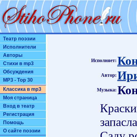
Театр поэзии
Исполнители
Авторы
Кон
Исполняет:
Стихи в mp3
Ири
Обсуждения
Автор:
MP3 - Top 30
Кон
Классика в mp3
Музыка:
Моя страница
Краски
Вход в театр
Регистрация
запасла
Помощь
О сайте поэзии
Саду р