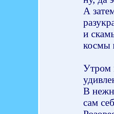
А зате
разукр
и скамь
космы 
Утром 
удивле
В нежн
сам себ
Розовее