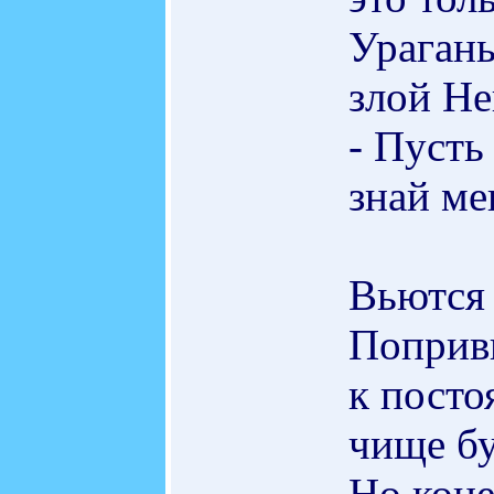
Ураганы
злой Не
- Пусть
знай ме
Вьются 
Поприв
к посто
чище бу
Но кон