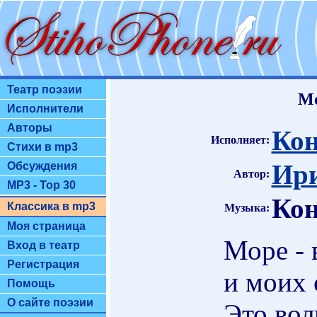
Театр поэзии
Мо
Исполнители
Авторы
Кон
Исполняет:
Стихи в mp3
Ири
Обсуждения
Автор:
MP3 - Top 30
Кон
Классика в mp3
Музыка:
Моя страница
Море - 
Вход в театр
Регистрация
и моих 
Помощь
О сайте поэзии
Это вол