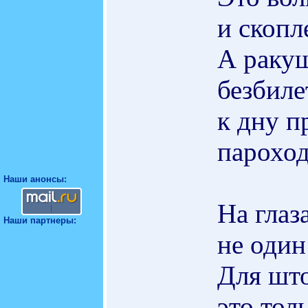
и скопл
А ракуш
безбиле
к дну п
пароход
Наши анонсы:
На глаз
Наши партнеры:
не один
Для што
это тол