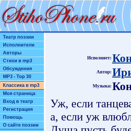
Театр поэзии
Исполнители
Авторы
Кон
Исполняет:
Стихи в mp3
Ири
Обсуждения
Автор:
MP3 - Top 30
Кон
Классика в mp3
Музыка:
Моя страница
Уж, если танцева
Вход в театр
Регистрация
а, если уж влюбл
Помощь
О сайте поэзии
Душа пусть буде