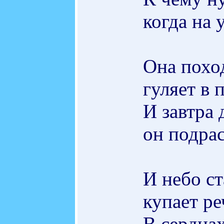
когда на 
Она похо
гуляет в 
И завтра 
он подрас
И небо ст
купает ре
В сердцах