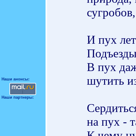
сугробов,
И пух лет
Подъезды 
В пух даж
шутить из
Наши анонсы:
Наши партнеры:
Сердиться
на пух - 
К чему н