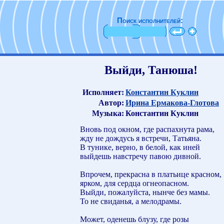
Поиск исполнителей:
Выйди, Танюша!
Исполняет:
Константин Куклин
Автор:
Ирина Ермакова-Глотова
Музыка:
Константин Куклин
Вновь под окном, где распахнута рама,
жду не дождусь я встречи, Татьяна.
В тунике, верно, в белой, как иней
выйдешь навстречу павою дивной.
Впрочем, прекрасна в платьице красном,
ярком, для сердца огнеопасном.
Выйди, пожалуйста, нынче без мамы.
То не свиданья, а мелодрамы.
Может, оденешь блузу, где розы