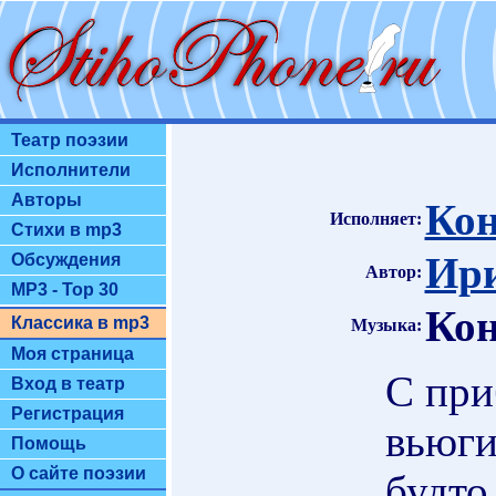
Театр поэзии
Исполнители
Авторы
Кон
Исполняет:
Стихи в mp3
Ири
Обсуждения
Автор:
MP3 - Top 30
Кон
Классика в mp3
Музыка:
Моя страница
С при
Вход в театр
Регистрация
вьюги
Помощь
О сайте поэзии
будто