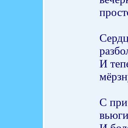
прост
Сердц
разбо
И теп
мёрзн
С при
вьюги
И бол