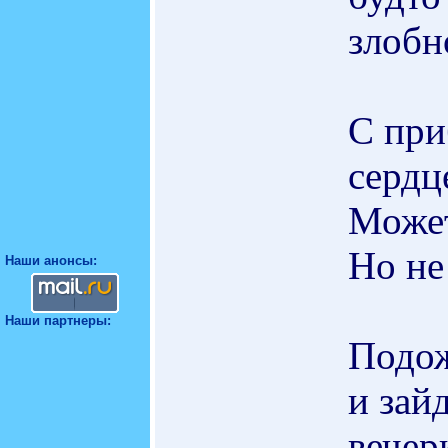
злобн
С при
сердце
Может
Но не
Наши анонсы:
Наши партнеры:
Подож
и зай
вечер