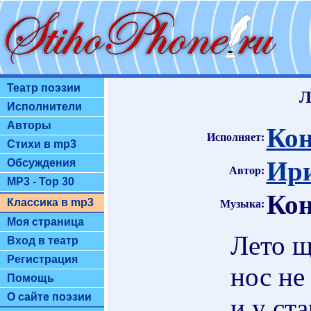
Театр поэзии
Л
Исполнители
Авторы
Кон
Исполняет:
Стихи в mp3
Ири
Обсуждения
Автор:
MP3 - Top 30
Кон
Классика в mp3
Музыка:
Моя страница
Лето щ
Вход в театр
Регистрация
нос не
Помощь
О сайте поэзии
и у ст