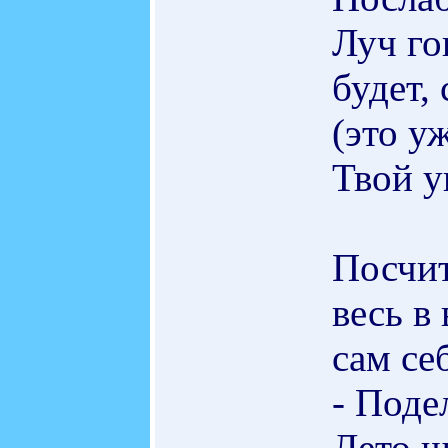
Луч го
будет,
(это у
Твой у
Посчит
весь в
сам се
- Подел
Лето щ