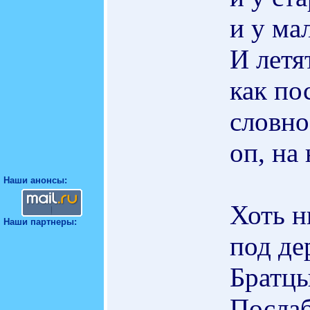
и у ма
И летя
как по
словно
оп, на
Наши анонсы:
Хоть н
Наши партнеры:
под де
Братцы
Послаб