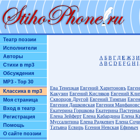
Театр поэзии
Исполнители
Авторы
А
Б
В
Г
Д
Е
Ж
З
И
A
B
C
D
E
F
G
H
I
Стихи в mp3
Обсуждения
MP3 - Top 30
Ева Тенецкая
Евгений Харитоновъ
Евген
Классика в mp3
Какузин
Евгений Кисляков
Евгений Кли
Скворцов Другой
Евгений Тимпан
Евге
Моя страница
Евгения Дашковская
Евгения Манфановс
Вход в театр
Екатерина Горшкова
Екатерина Пастерна
Елена Зейферт
Елена Кабардина
Елена К
Регистрация
Муссалитина
Елена Радкевич
Елена Соч
Помощь
Татьяна
Есвирь
Есения Невская
Ефимыч
О сайте поэзии