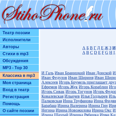
Театр поэзии
Исполнители
Авторы
А
Б
В
Г
Д
Е
Ж
З
И
A
B
C
D
E
F
G
H
I
Стихи в mp3
Обсуждения
MP3 - Top 30
И Галь
Иван Браницкий
Иван Донской
И
Классика в mp3
Иван Федулов
Иван Шириня
Иван Шири
Алексеев
Игорь Брумель приглашает дру
Моя страница
Ефремов
Игорь Жук
Игорь Кораблин
Иго
Вход в театр
Игорь Сивак
Игорь Тогунов
Игорь Федо
Ковалевская
Ильичев
Илья Голдырев
Иль
Регистрация
Палковская
Инна Труфанова
Инна Фидян
Помощь
Барабаш
Ирина Валерина
Ирина Гин
Ири
Негина
Ирина Новожилова
Ирина Окс
И
О сайте поэзии
Ирина Шахрай
Иринка Рябинка
Ирма Ка