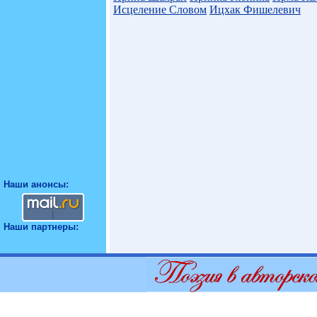
Исцеление Словом
Ицхак Фишелевич
Наши анонсы:
Наши партнеры: