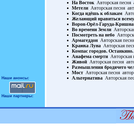
На Восток
Авторская песня 
Метели
Авторская песня авт
Когда идёшь к облакам
Авто
Желающий нравиться всем
Ворон-Орёл-Гаруда-Кришна
Во времени Земли
Авторская
Посмотреть на небо
Авторска
Армагеддон
Авторская песня
Краюха Луна
Авторская пес
Компас городов. Останкино.
Анафема смерти
Авторская 
Живой
Авторская песня авт
Размышления бродячего че
Мост
Авторская песня автор
Альтернатива
Авторская пес
Наши анонсы:
Наши партнеры: