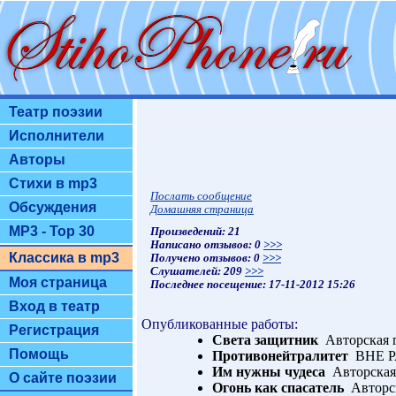
Театр поэзии
Исполнители
Авторы
Стихи в mp3
Послать сообщение
Обсуждения
Домашняя страница
MP3 - Top 30
Произведений: 21
Написано отзывов: 0
>>>
Классика в mp3
Получено отзывов: 0
>>>
Слушателей: 209
>>>
Моя страница
Последнее посещение: 17-11-2012 15:26
Вход в театр
Опубликованные работы:
Регистрация
Света защитник
Авторская 
Помощь
Противонейтралитет
ВНЕ Р
Им нужны чудеса
Авторская
О сайте поэзии
Огонь как спасатель
Авторск