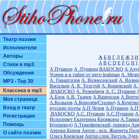
Театр поэзии
Исполнители
Авторы
А
Б
В
Г
Д
Е
Ж
З
И
A
B
C
D
E
F
G
H
I
Стихи в mp3
А Пушкин
А .Пушкин,ВАБОСКО
А Аху
Обсуждения
Усачев и в тайне от него brahman
А. Мезе
А. Гиваргизов
А. Вознесенский
А. Возне
MP3 - Top 30
Васильев
А. К. Толстой
А. Кошевский
А.
Классика в mp3
.ВАБОСКО
А. Розенбаум
А. С. Пушкин
А.Блок
А.В. Ткачев
А.Вампилов
А.Верти
Моя страница
А.Кольцов
А.Королёв(Сталин)
А.Кочетко
Вход в театр
русские поэты
А.П.Чехов
А.Пушкин
А.П
.ВАБОСКО
А.С. Пушкин
А.С.Пушкин
А
Регистрация
Исполняет Екатерина Кромкина
А.Тарко
Помощь
Б(перевод)
А.Тимофеевский, перевод Арк
Аврора Киров
Автор - исп. Жаннета Пол
О сайте поэзии
Ольга Киевская
Автор слов Лютэль Эдер