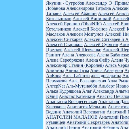
Якунин - Сугробов
Александр_Э_Прива
Лобанова
Александрова Татьяна
Алексан
Татьяна
Алексей Абашин
Алексей Анаст
Котельников
Алексей Виницкий
Алексей
Алексей Ерошин (OhotNIK)
Алексей Ерш
Котельников
Алексей Кофанов
Алексей 
Маслаков
Алексей Мозгунов
Алексей Ни
Алексей Ситкарёв
Алексей Ситкарёв и 
Алексей Стариков
Алексей Сутягин
Алек
Цветков
Алексей Шевченко
Алексей Шер
Раннит
Алена Алексеева
Алена Бабанска
Алена Серебрякова
Алёна Фейр
Алена Ч
Александр Сталин (Королев)
Алесь Черк
Алинина
Алина Грэм
Алиса Айзерман
Ал
АлКора
Алла Габанти
алла догадкина
Ал
Пермякова
Алла Розвадовская
Алла Рыже
АлтерNet
Аль-Мутанабби
Альберт Ивано
Алька Кудряшова
Альт Александр
Альтм
Юлия
Анастас Катенкин
Анастас Печало
Анастасия Воскресенская
Анастасия Даи
Крючкова
Анастасия Мельник
Анастасия
Ведник
Анатолий Верещагин
Анатолий 
АНАТОЛИЙ МАЛАНОВ
Анатолий Пим
Румянцев
Анатолий Секретарев
Анатоли
Анатолий Цепин
Анатолий Чебанов
Ана