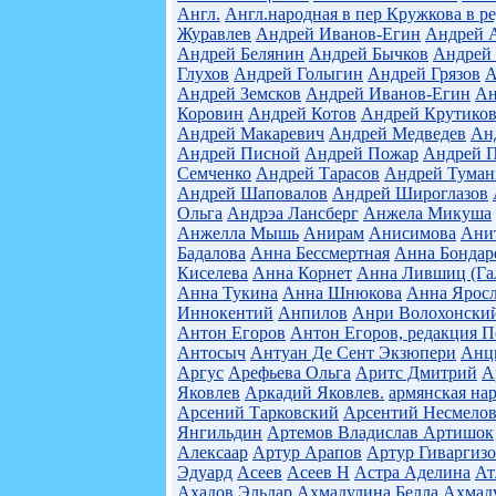
Англ.
Англ.народная в пер Кружкова в р
Журавлев
Андрей Иванов-Егин
Андрей А
Андрей Белянин
Андрей Бычков
Андрей
Глухов
Андрей Голыгин
Андрей Грязов
А
Андрей Земсков
Андрей Иванов-Егин
Ан
Коровин
Андрей Котов
Андрей Крутико
Андрей Макаревич
Андрей Медведев
Ан
Андрей Писной
Андрей Пожар
Андрей 
Семченко
Андрей Тарасов
Андрей Тума
Андрей Шаповалов
Андрей Широглазов
Ольга
Андрэа Лансберг
Анжела Микуша
Анжелла Мышь
Анирам
Анисимова
Ани
Бадалова
Анна Бессмертная
Анна Бондар
Киселева
Анна Корнет
Анна Лившиц (Га
Анна Тукина
Анна Шнюкова
Анна Яросл
Иннокентий
Анпилов
Анри Волохонски
Антон Егоров
Антон Егоров, редакция П
Антосыч
Антуан Де Сент Экзюпери
Анц
Аргус
Арефьева Ольга
Аритс Дмитрий
А
Яковлев
Аркадий Яковлев.
армянская на
Арсений Тарковский
Арсентий Несмело
Янгильдин
Артемов Владислав
Артишок
Алексаар
Артур Арапов
Артур Гиваргиз
Эдуард
Асеев
Асеев Н
Астра Аделина
Ат
Ахадов Эльдар
Ахмадулина Белла
Ахмаду