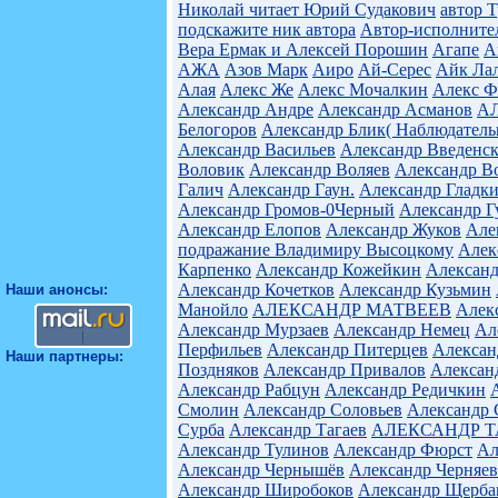
Николай читает Юрий Судакович
автор 
подскажите ник автора
Автор-исполните
Вера Ермак и Алексей Порошин
Агапе
А
АЖА
Азов Марк
Аиро
Ай-Серес
Айк Ла
Алая
Алекс Же
Алекс Мочалкин
Алекс Ф
Александр Андре
Александр Асманов
А
Белогоров
Александр Блик( Наблюдател
Александр Васильев
Александр Введенс
Воловик
Александр Воляев
Александр В
Галич
Александр Гаун.
Александр Гладк
Александр Громов-0Черный
Александр Г
Александр Елопов
Александр Жуков
Але
подражание Владимиру Высоцкому
Алек
Карпенко
Александр Кожейкин
Алексан
Александр Кочетков
Александр Кузьмин
Наши анонсы:
Манойло
АЛЕКСАНДР МАТВЕЕВ
Алек
Александр Мурзаев
Александр Немец
Ал
Перфильев
Александр Питерцев
Алексан
Наши партнеры:
Поздняков
Александр Привалов
Алексан
Александр Рабцун
Александр Редичкин
Смолин
Александр Соловьев
Александр 
Сурба
Александр Тагаев
АЛЕКСАНДР Т
Александр Тулинов
Александр Фюрст
Ал
Александр Чернышёв
Александр Черняев
Александр Широбоков
Александр Щерба